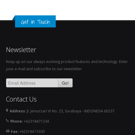
Get in Touch
Newsletter
Keep up on our always evolving product features and technology. Enter
your e-mail and subscribe to our newsletter.
Go!
Contact Us
Address:
Jl. Jemursari VI No. 23, Surabaya - INDONESIA 60237
Phone:
+62318471234
Fax:
+62318473300